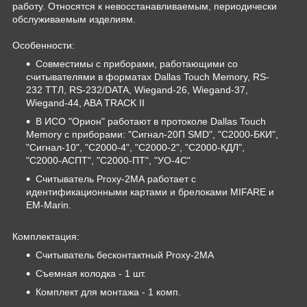
работу. Относятся к невосстанавливаемым, периодически
обслуживаемым изделиям.
Особенности:
Совместимы с приборами, работающими со
считывателями в форматах Dallas Touch Memory, RS-
232 ТТЛ, RS-232/DATA, Wiegand-26, Wiegand-37,
Wiegand-44, ABA TRACK II
В ИСО "Орион" работают в протоколе Dallas Touch
Memory с приборами: "Сигнал-20П SMD", "С2000-БКИ",
"Сигнал-10", "С2000-4", "С2000-2", "С2000-КДЛ",
"С2000-АСПТ", "С2000-ПТ", "УО-4С"
Считыватель Proxy-2МА работает с
идентификационными картами и брелоками MIFARE и
EM-Marin.
Комплектация:
Считыватель бесконтактный Proxy-2МA
Съемная колодка - 1 шт.
Комплект для монтажа - 1 комп.