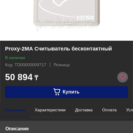
Proxy-2MА Считыватель бесконтактный
В наличии
Код: TD00000009717
Розница
50 894
₸
Купить
Описание
Характеристики
Доставка
Оплата
Усл
Описание