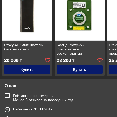
Proxy-4E Считыватель
Болид Proxy-2А
Prox
бесконтактный
Считыватель
клав
бесконтактный
прок
20 066
28 300
25 
₸
₸
Купить
Купить
О нас
Рейтинг не сформирован
Менее 5 отзывов за последний год
Работает с 15.11.2017