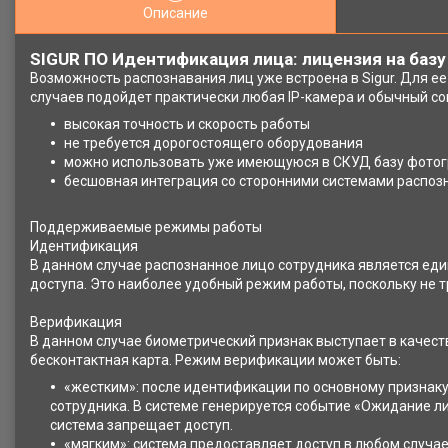
Описание
SIGUR ПО Идентификация лица: лицензия на базу
Возможность распознавания лиц уже встроена в Sigur. Для е
случаев подойдет практически любая IP-камера и обычный с
высокая точность и скорость работы
не требуется дорогостоящего оборудования
можно использовать уже имеющуюся в СКУД базу фотог
бесшовная интеграция со сторонними системами распозна
Поддерживаемые режимы работы
Идентификация
В данном случае распознанное лицо сотрудника является ед
доступа. Это наиболее удобный режим работы, поскольку не т
Верификация
В данном случае биометрический признак выступает в качес
бесконтактная карта. Режим верификации может быть:
«жестким»: после идентификации по основному признаку
сотрудника. В системе генерируется событие «Ожидание лиц
система запрещает доступ.
«мягким»: система предоставляет доступ в любом случае