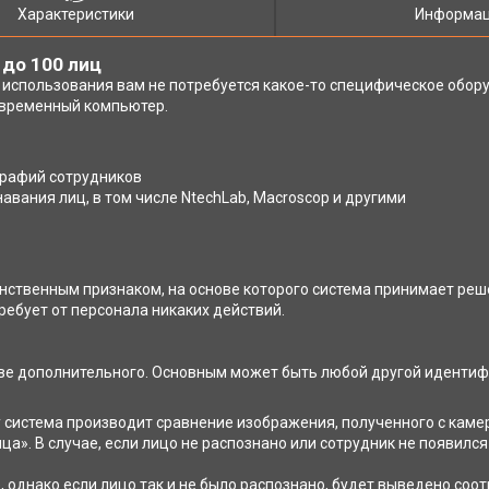
Характеристики
Информац
 до 100 лиц
е использования вам не потребуется какое-то специфическое обор
овременный компьютер.
рафий сотрудников
вания лиц, в том числе NtechLab, Macroscop и другими
инственным признаком, на основе которого система принимает ре
ребует от персонала никаких действий.
тве дополнительного. Основным может быть любой другой идентиф
 система производит сравнение изображения, полученного с кам
а». В случае, если лицо не распознано или сотрудник не появился в
, однако если лицо так и не было распознано, будет выведено со