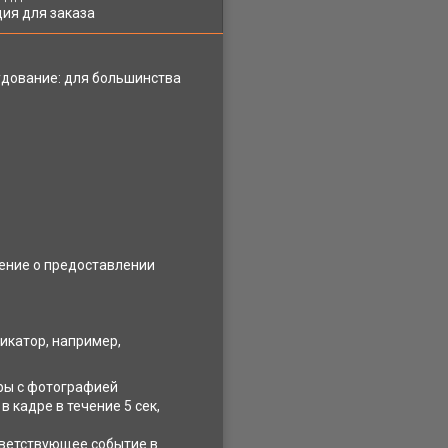
ия для заказа
удование: для большинства
шение о предоставлении
икатор, например,
еры с фотографией
 кадре в течение 5 сек,
ответствующее событие в