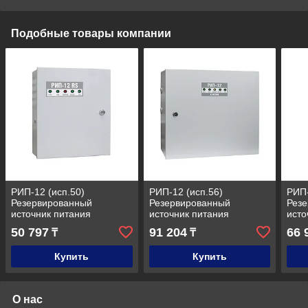
Подобные товары компании
РИП-12 (исп.50)
РИП-12 (исп.56)
РИП-
Резервированный
Резервированный
Рез
источник питания
источник питания
исто
(РИП-12/317М1-Р-RS)
(РИП-12-6/80М3-Р-RS)
(РИП
50 797
91 204
66 
₸
₸
MOD
Купить
Купить
О нас