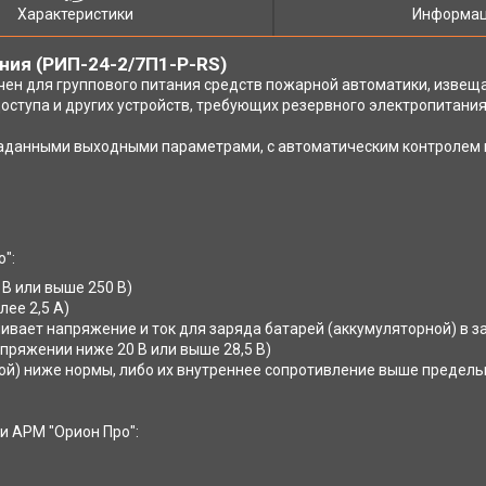
Характеристики
Информац
ния (РИП-24-2/7П1-Р-RS)
чен для группового питания средств пожарной автоматики, извещ
оступа и других устройств, требующих резервного электропитания
заданными выходными параметрами, с автоматическим контролем 
":
 В или выше 250 В)
лее 2,5 А)
чивает напряжение и ток для заряда батарей (аккумуляторной) в 
пряжении ниже 20 В или выше 28,5 В)
ой) ниже нормы, либо их внутреннее сопротивление выше предель
и АРМ "Орион Про":