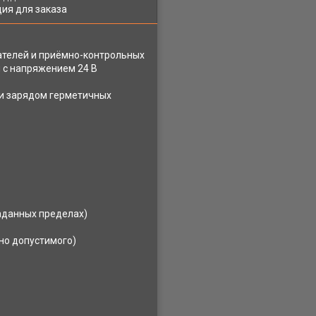
ия для заказа
ателей и приёмно-контрольных
 с напряжением 24 В
и зарядом герметичных
заданных пределах)
но допустимого)