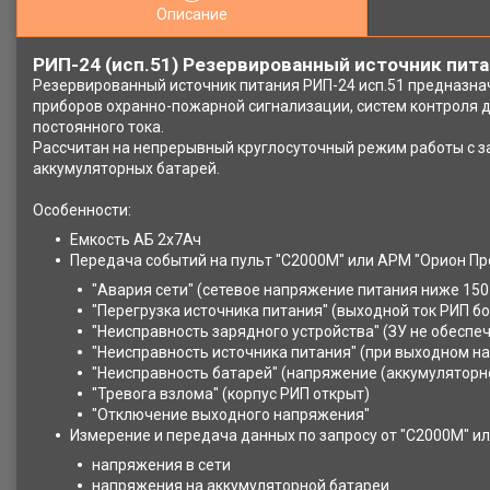
Описание
РИП-24 (исп.51) Резервированный источник пита
Резервированный источник питания РИП-24 исп.51 предназна
приборов охранно-пожарной сигнализации, систем контроля д
постоянного тока.
Рассчитан на непрерывный круглосуточный режим работы с 
аккумуляторных батарей.
Особенности:
Емкость АБ 2х7Ач
Передача событий на пульт "С2000М" или АРМ "Орион Про
"Авария сети" (сетевое напряжение питания ниже 150
"Перегрузка источника питания" (выходной ток РИП бо
"Неисправность зарядного устройства" (ЗУ не обеспе
"Неисправность источника питания" (при выходном на
"Неисправность батарей" (напряжение (аккумуляторн
"Тревога взлома" (корпус РИП открыт)
"Отключение выходного напряжения"
Измерение и передача данных по запросу от "С2000М" ил
напряжения в сети
напряжения на аккумуляторной батареи