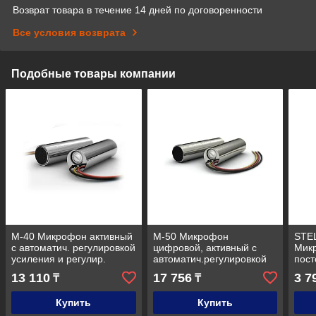
Возврат товара в течение 14 дней по договоренности
Все условия возврата
Подобные товары компании
М-40 Микрофон активный
М-50 Микрофон
STE
с автоматич. регулировкой
цифровой, активный с
Микр
усиления и регулир.
автоматич.регулировкой
пос
чувствительности
усиления и
коэ
13 110
17 756
3 7
₸
₸
регул.чувствительности
Купить
Купить