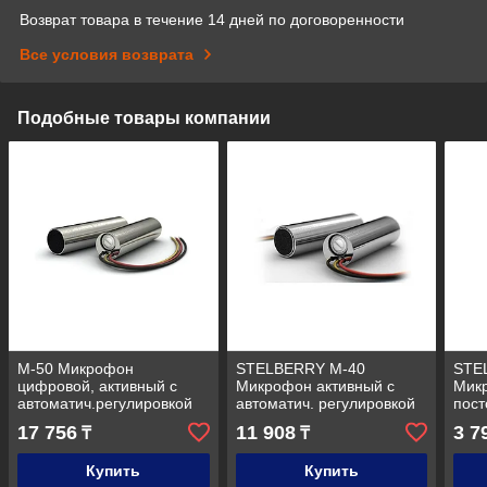
Возврат товара в течение 14 дней по договоренности
Все условия возврата
Подобные товары компании
М-50 Микрофон
STELBERRY М-40
STE
цифровой, активный с
Микрофон активный с
Микр
автоматич.регулировкой
автоматич. регулировкой
пос
усиления и
усиления и регулир.
коэ
17 756
11 908
3 7
₸
₸
регул.чувствительности
чувствительности
Купить
Купить